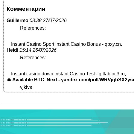
Комментарии
Guillermo
08:38 27/07/2026
References:
Instant Casino Sport Instant Casino Bonus - qpxy.cn,
Heidi
15:14 26/07/2026
References:
Instant casino down Instant Casino Test - gitlab.oc3.ru,
🔥 Available BTC. Next - yandex.com/poll/WRVjqbSX2
vjkivs