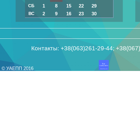
СБ
1
8
15
22
29
ВС
2
9
16
23
30
Контакты: +38(063)261-29-44; +38(06
© УАЕПП 2016