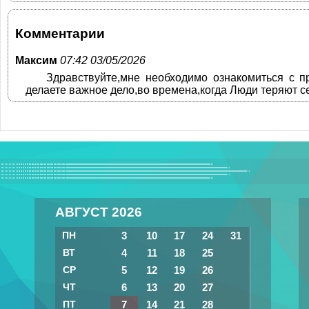
Комментарии
Максим
07:42 03/05/2026
Здравствуйте,мне необходимо ознакомиться с п
делаете важное дело,во времена,когда Люди теряют с
АВГУСТ 2026
ПН
3
10
17
24
31
ВТ
4
11
18
25
СР
5
12
19
26
ЧТ
6
13
20
27
ПТ
7
14
21
28